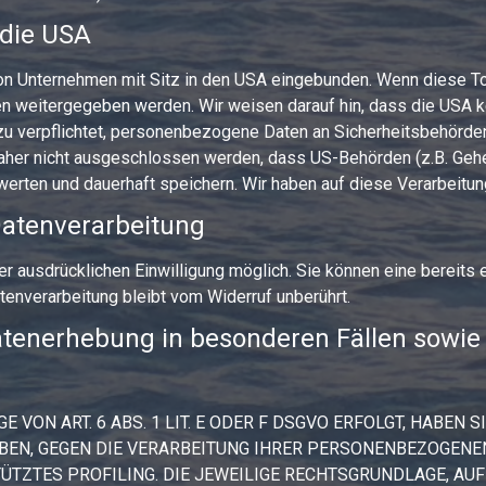
 die USA
on Unternehmen mit Sitz in den USA eingebunden. Wenn diese To
n weitergegeben werden. Wir weisen darauf hin, dass die USA kei
u verpflichtet, personenbezogene Daten an Sicherheitsbehörde
daher nicht ausgeschlossen werden, dass US-Behörden (z.B. Gehe
ten und dauerhaft speichern. Wir haben auf diese Verarbeitungs
 Datenverarbeitung
r ausdrücklichen Einwilligung möglich. Sie können eine bereits er
enverarbeitung bleibt vom Widerruf unberührt.
tenerhebung in besonderen Fällen sowie 
ON ART. 6 ABS. 1 LIT. E ODER F DSGVO ERFOLGT, HABEN SI
BEN, GEGEN DIE VERARBEITUNG IHRER PERSONENBEZOGENEN
ÜTZTES PROFILING. DIE JEWEILIGE RECHTSGRUNDLAGE, AUF