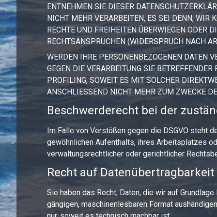
ENTNEHMEN SIE DIESER DATENSCHUTZERKLÄR
NICHT MEHR VERARBEITEN, ES SEI DENN, WIR
RECHTE UND FREIHEITEN ÜBERWIEGEN ODER D
RECHTSANSPRÜCHEN (WIDERSPRUCH NACH ART. 
WERDEN IHRE PERSONENBEZOGENEN DATEN VER
GEGEN DIE VERARBEITUNG SIE BETREFFENDER
PROFILING, SOWEIT ES MIT SOLCHER DIREKT
ANSCHLIESSEND NICHT MEHR ZUM ZWECKE DER
Beschwerde­recht bei der zustän
Im Falle von Verstößen gegen die DSGVO steht de
gewöhnlichen Aufenthalts, ihres Arbeitsplatzes 
verwaltungsrechtlicher oder gerichtlicher Rechtsb
Recht auf Daten­übertrag­barkeit
Sie haben das Recht, Daten, die wir auf Grundlage I
gängigen, maschinenlesbaren Format aushändigen z
nur, soweit es technisch machbar ist.