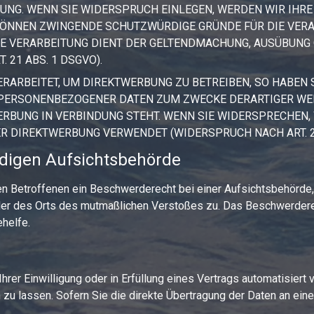
UNG. WENN SIE WIDERSPRUCH EINLEGEN, WERDEN WIR IH
 KÖNNEN ZWINGENDE SCHUTZWÜRDIGE GRÜNDE FÜR DIE VERA
IE VERARBEITUNG DIENT DER GELTENDMACHUNG, AUSÜBUNG
21 ABS. 1 DSGVO).
ARBEITET, UM DIREKTWERBUNG ZU BETREIBEN, SO HABEN S
 PERSONENBEZOGENER DATEN ZUM ZWECKE DERARTIGER WERB
WERBUNG IN VERBINDUNG STEHT. WENN SIE WIDERSPRECHE
 DIREKTWERBUNG VERWENDET (WIDERSPRUCH NACH ART. 21
digen Aufsichts­behörde
n Betroffenen ein Beschwerderecht bei einer Aufsichtsbehörde,
oder des Orts des mutmaßlichen Verstoßes zu. Das Beschwerder
ehelfe.
hrer Einwilligung oder in Erfüllung eines Vertrags automatisiert v
u lassen. Sofern Sie die direkte Übertragung der Daten an einen