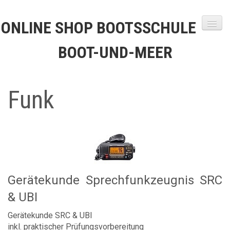
ONLINE SHOP BOOTSSCHULE
BOOT-UND-MEER
Startseite
Funk
Shop
Funk
Warenkorb
Versandkosten
Kontakt
Gerätekunde Sprechfunkzeugnis SRC
& UBI
Gerätekunde SRC & UBI
inkl. praktischer Prüfungsvorbereitung